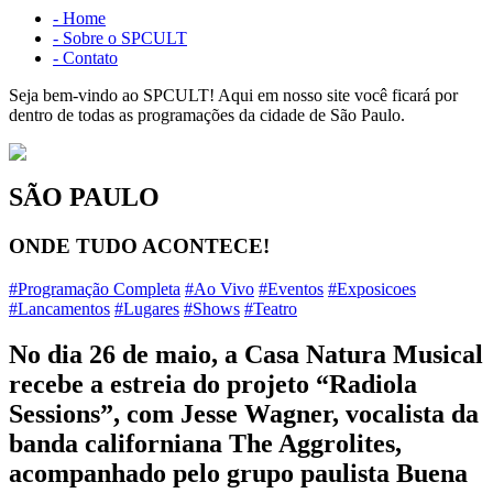
- Home
- Sobre o SPCULT
- Contato
Seja bem-vindo ao SPCULT!
Aqui em nosso site você ficará por
dentro de todas as programações da cidade de São Paulo.
SÃO PAULO
ONDE TUDO ACONTECE!
#Programação Completa
#Ao Vivo
#Eventos
#Exposicoes
#Lancamentos
#Lugares
#Shows
#Teatro
No dia 26 de maio, a Casa Natura Musical
recebe a estreia do projeto “Radiola
Sessions”, com Jesse Wagner, vocalista da
banda californiana The Aggrolites,
acompanhado pelo grupo paulista Buena