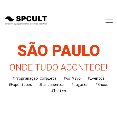
SÃO PAULO
ONDE TUDO ACONTECE!
#Programação Completa
#Ao Vivo
#Eventos
#Exposicoes
#Lancamentos
#Lugares
#Shows
#Teatro