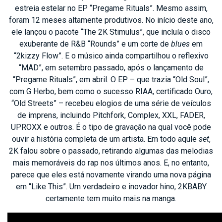
estreia estelar no EP “Pregame Rituals”. Mesmo assim,
foram 12 meses altamente produtivos. No início deste ano,
ele lançou o pacote “The 2K Stimulus”, que incluía o disco
exuberante de R&B “Rounds” e um corte de
blues
em
“2kizzy Flow”. E o músico ainda compartilhou o reflexivo
“MAD”, em setembro passado, após o lançamento de
“Pregame Rituals”, em abril. O EP – que trazia “Old Soul”,
com G Herbo, bem como o sucesso RIAA, certificado Ouro,
“Old Streets” – recebeu elogios de uma série de veículos
de imprens, incluindo Pitchfork, Complex, XXL, FADER,
UPROXX e outros. É o tipo de gravação na qual você pode
ouvir a história completa de um artista. Em todo aqule
set
,
2K falou sobre o passado, retirando algumas das melodias
mais memoráveis do rap nos últimos anos. E, no entanto,
parece que eles está novamente virando uma nova página
em “Like This”. Um verdadeiro e inovador hino, 2KBABY
certamente tem muito mais na manga.