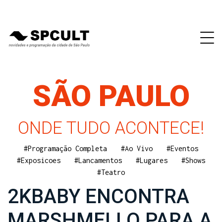
SÃO PAULO
ONDE TUDO ACONTECE!
#Programação Completa
#Ao Vivo
#Eventos
#Exposicoes
#Lancamentos
#Lugares
#Shows
#Teatro
2KBABY ENCONTRA
MARSHMELLO PARA A