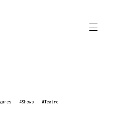
gares
#Shows
#Teatro