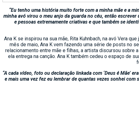
“Eu tenho uma história muito forte com a minha mãe e a mi
minha avó virou o meu anjo da guarda no céu, então escrever
e pessoas extremamente criativas e que também se identif
Ana K se inspirou na sua mãe, Rita Kuhnbach, na avó Vera que j
mês de maio, Ana K vem fazendo uma série de posts no s
relacionamento entre mãe e filhas, a artista discursou sobr
ela entrega na canção. Ana K também cedeu o espaço de sua
f
“A cada vídeo, foto ou declaração linkada com ‘Deus é Mãe’ er
e mais uma vez fez eu lembrar de quantas vezes sonhei com s
A voz marcante de Ana K deixa claro que a cantora quer o mundo
natal, uma vez que se mudou para a Alemanha aos dois anos
essa sonoridade com traços de outros gêneros musicais, como 
Mim”
com três faixas – uma que leva o mesmo nome do EP e
K convidou o rapper Rashid para lançar
“Achados e Perdido
Entre seus outros trabalhos estão uma parceria ao lad
da minissérie
“Se Eu Fechar os Olhos Agora
“, disponi