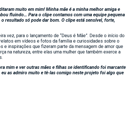
reditaram muito em mim! Minha mãe é a minha melhor amiga e
acabou fluindo… Para o clipe contamos com uma equipe pequena
 resultado só pode dar bom. O clipe está sensível, forte,
meira vez, para o lançamento de “Deus é Mãe”. Desde o início do
elatos em vídeos e fotos da família e curiosidades sobre o
ntos e inspirações que fizeram parte da mensagem de amor que
rça na natureza, entre elas uma mulher que também exerce a
s.
a mim e ver outras mães e filhas se identificando foi marcante
u as admiro muito e tê-las comigo neste projeto foi algo que
emão, ela encontrou na música do Brasil a conexão com sua terra
de diva pop, Ana K consegue mesclar de forma enriquecedora
op da Som Livre, seu primeiro trabalho solo foi o EP
“Tudo Pra
 lançado em setembro de 2020. Em seguida, no mesmo ano, Ana
ão após uma desilusão amorosa, enaltecendo o amor próprio.
 participação cantada em espanhol para a trilha sonora
 trilha da campanha de divulgação do combo Globoplay e