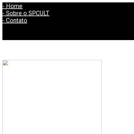
- Home
- Sobre o SPCULT
- Contato