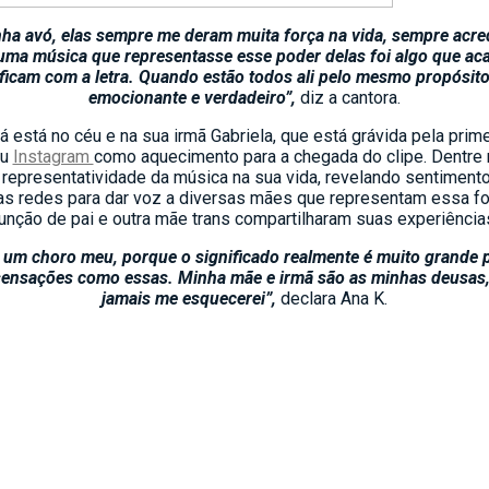
nha avó, elas sempre me deram muita força na vida, sempre ac
 uma música que representasse esse poder delas foi algo que 
icam com a letra. Quando estão todos ali pelo mesmo propósito o
emocionante e verdadeiro”,
diz a cantora.
á está no céu e na sua irmã Gabriela, que está grávida pela pri
eu
Instagram
como aquecimento para a chegada do clipe. Dentre r
e a representatividade da música na sua vida, revelando sentime
s redes para dar voz a diversas mães que representam essa fo
unção de pai e outra mãe trans compartilharam suas experiência
a um choro meu, porque o significado realmente é muito grande pr
ensações como essas. Minha mãe e irmã são as minhas deusas, e
jamais me esquecerei”,
declara Ana K.
 e tem tudo para conquistá-lo. Filha de mãe brasileira e pai al
 de idade, onde permaneceu até os 14 com a família. Com ares 
MPB, R&B, Soul e Black Music. Descoberta pelo Inbraza, selo p
 saiu com
clipe
, além de “Deus É Mãe” e “Chamar Seu Nome” -,
s”
, single que fala de forma leve e descontraída sobre superaç
o de Ruxell e Fran Gil na faixa
“Rosa Flor”
, além de uma
bilizada no Globoplay e exibida na Globo, e outra para a