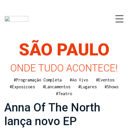
SÃO PAULO
ONDE TUDO ACONTECE!
#Programação Completa
#Ao Vivo
#Eventos
#Exposicoes
#Lancamentos
#Lugares
#Shows
#Teatro
Anna Of The North
lança novo EP