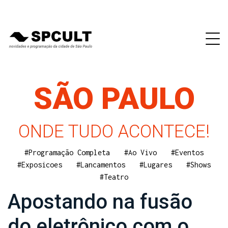
SÃO PAULO
ONDE TUDO ACONTECE!
#Programação Completa
#Ao Vivo
#Eventos
#Exposicoes
#Lancamentos
#Lugares
#Shows
#Teatro
Apostando na fusão
do eletrônico com o