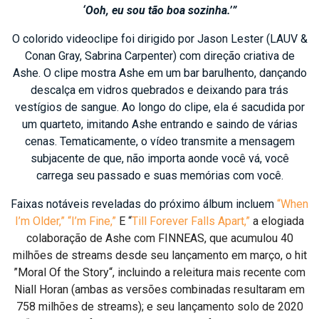
‘Ooh, eu sou tão boa sozinha.’”
O colorido videoclipe foi dirigido por Jason Lester (LAUV &
Conan Gray, Sabrina Carpenter) com direção criativa de
Ashe. O clipe mostra Ashe em um bar barulhento, dançando
descalça em vidros quebrados e deixando para trás
vestígios de sangue. Ao longo do clipe, ela é sacudida por
um quarteto, imitando Ashe entrando e saindo de várias
cenas. Tematicamente, o vídeo transmite a mensagem
subjacente de que, não importa aonde você vá, você
carrega seu passado e suas memórias com você.
Faixas notáveis reveladas do próximo álbum incluem
“When
I’m Older,”
“I’m Fine,”
E “
Till Forever Falls Apart,”
a elogiada
colaboração de Ashe com FINNEAS, que acumulou 40
milhões de streams desde seu lançamento em março, o hit
”Moral Of the Story“, incluindo a releitura mais recente com
Niall Horan (ambas as versões combinadas resultaram em
758 milhões de streams); e seu lançamento solo de 2020