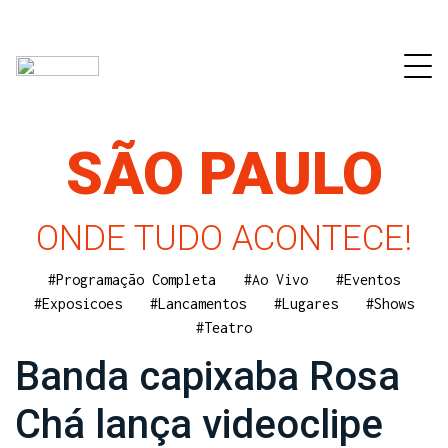
SÃO PAULO
ONDE TUDO ACONTECE!
#Programação Completa
#Ao Vivo
#Eventos
#Exposicoes
#Lancamentos
#Lugares
#Shows
#Teatro
Banda capixaba Rosa
Chá lança videoclipe