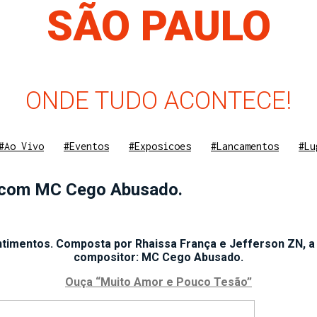
SÃO PAULO
ONDE TUDO ACONTECE!
#Ao Vivo
#Eventos
#Exposicoes
#Lancamentos
#Lu
a com MC Cego Abusado.
timentos. Composta por Rhaissa França e Jefferson ZN, a f
compositor: MC Cego Abusado.
Ouça “Muito Amor e Pouco Tesão”