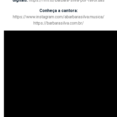
digitais:
https://ffm.to/barbara-silva-
por-favor.uas
Conheça a cantora:
https://www.instagram.com/
abarbarasilva.musica/
https://barbarasilva.com.br/