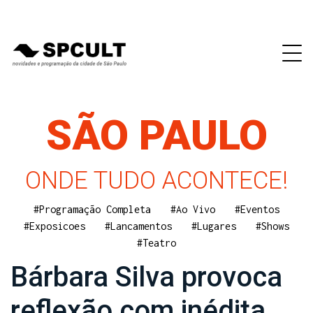
SÃO PAULO
ONDE TUDO ACONTECE!
#Programação Completa
#Ao Vivo
#Eventos
#Exposicoes
#Lancamentos
#Lugares
#Shows
#Teatro
Bárbara Silva provoca
reflexão com inédita