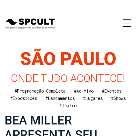
SÃO PAULO
ONDE TUDO ACONTECE!
#Programação Completa
#Ao Vivo
#Eventos
#Exposicoes
#Lancamentos
#Lugares
#Shows
#Teatro
BEA MILLER
APRESENTA SEU