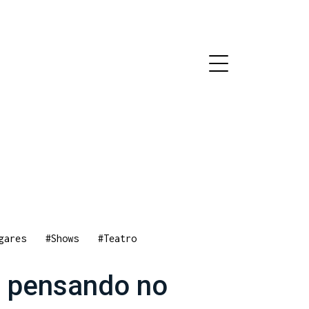
gares
#Shows
#Teatro
 pensando no