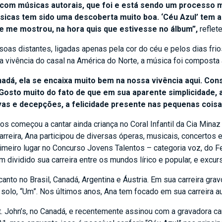
com músicas autorais, que foi e está sendo um processo 
sicas tem sido uma descoberta muito boa. ‘Céu Azul’ tem au
e me mostrou, na hora quis que estivesse no álbum”,
reflete
oas distantes, ligadas apenas pela cor do céu e pelos dias fri
da vivência do casal na América do Norte, a música foi composta 
adá, ela se encaixa muito bem na nossa vivência aqui. Con
Gosto muito do fato de que em sua aparente simplicidade,
vas e decepções, a felicidade presente nas pequenas coisa
os começou a cantar ainda criança no Coral Infantil da Cia Mina
arreira, Ana participou de diversas óperas, musicais, concertos
eiro lugar no Concurso Jovens Talentos – categoria voz, do Fe
dividido sua carreira entre os mundos lírico e popular, e excu
nto no Brasil, Canadá, Argentina e Áustria. Em sua carreira gra
solo, “Um”. Nos últimos anos, Ana tem focado em sua carreira a
 John’s, no Canadá, e recentemente assinou com a gravadora c