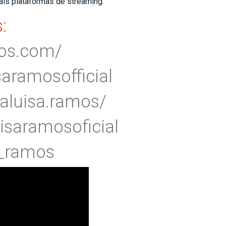
ais plataformas de streaming.
:
mos.com/
saramosofficial
aluisa.ramos/
isaramosoficial
_
ramos