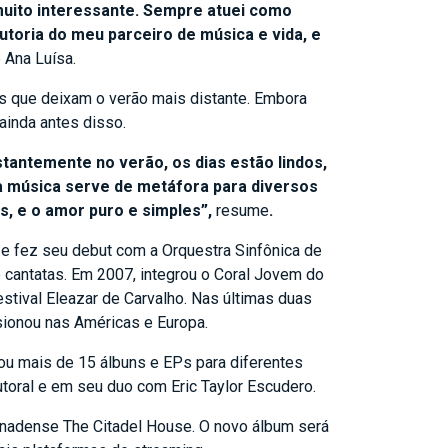
muito interessante. Sempre atuei como
toria do meu parceiro de música e vida, e
 Ana Luísa.
os que deixam o verão mais distante. Embora
ainda antes disso.
stantemente no verão, os dias estão lindos,
 a música serve de metáfora para diversos
s, e o amor puro e simples”,
resume
.
z e fez seu debut com a Orquestra Sinfônica de
 e cantatas. Em 2007, integrou o Coral Jovem do
stival Eleazar de Carvalho. Nas últimas duas
rsionou nas Américas e Europa.
vou mais de 15 álbuns e EPs para diferentes
utoral e em seu duo com Eric Taylor Escudero.
anadense The Citadel House. O novo álbum será