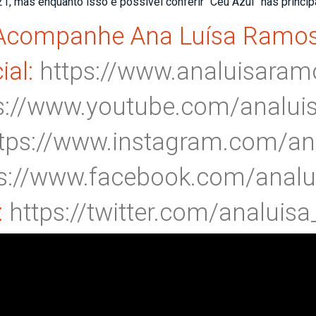
 mas enquanto isso é possível conferir “Céu Azul” nas princip
Acompanhe Ana Luísa Ramos
cial:
https://www.analuisara
s://www.youtube.com/
analui
tps://www.instagram.com/
an
ps://www.facebook.com/
analu
:
https://twitter.com/analuisa