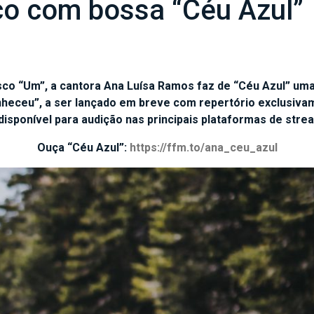
co com bossa “Céu Azul”
sco “Um”, a cantora Ana Luísa Ramos faz de “Céu Azul” um
eceu”, a ser lançado em breve com repertório exclusivame
disponível para audição nas principais plataformas de stre
Ouça “Céu Azul”:
https://ffm.to/ana_ceu_azul