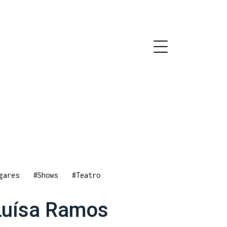
gares
#Shows
#Teatro
 Luísa Ramos