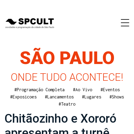
SÃO PAULO
ONDE TUDO ACONTECE!
#Programação Completa
#Ao Vivo
#Eventos
#Exposicoes
#Lancamentos
#Lugares
#Shows
#Teatro
Chitãozinho e Xororó
apresentam a turnê