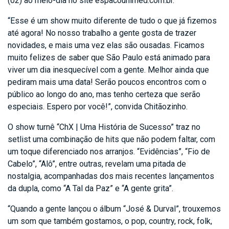
(02) ao meio-dia no site espacounimed.com.br.
“Esse é um show muito diferente de tudo o que já fizemos
até agora! No nosso trabalho a gente gosta de trazer
novidades, e mais uma vez elas são ousadas. Ficamos
muito felizes de saber que São Paulo está animado para
viver um dia inesquecível com a gente. Melhor ainda que
pediram mais uma data! Serão poucos encontros com o
público ao longo do ano, mas tenho certeza que serão
especiais. Espero por você!”, convida Chitãozinho.
O show turnê “ChX | Uma História de Sucesso” traz no
setlist uma combinação de hits que não podem faltar, com
um toque diferenciado nos arranjos. “Evidências”, “Fio de
Cabelo”, “Alô”, entre outras, revelam uma pitada de
nostalgia, acompanhadas dos mais recentes lançamentos
da dupla, como “A Tal da Paz” e “A gente grita”.
“Quando a gente lançou o álbum “José & Durval”, trouxemos
um som que também gostamos, o pop, country, rock, folk,