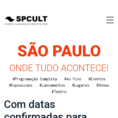
SÃO PAULO
ONDE TUDO ACONTECE!
#Programação Completa
#Ao Vivo
#Eventos
#Exposicoes
#Lancamentos
#Lugares
#Shows
#Teatro
Com datas
confirmadas para