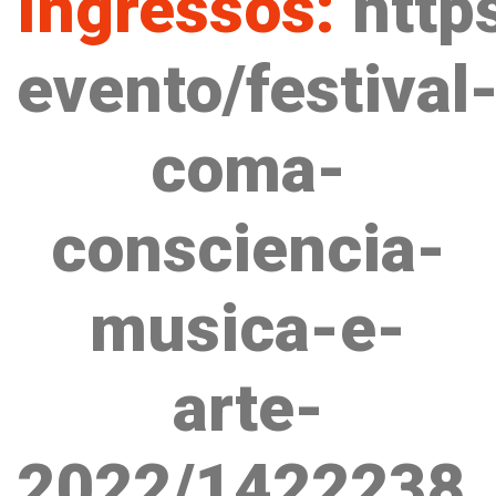
Ingressos:
http
evento/festival
coma-
consciencia-
musica-e-
arte-
2022/1422238