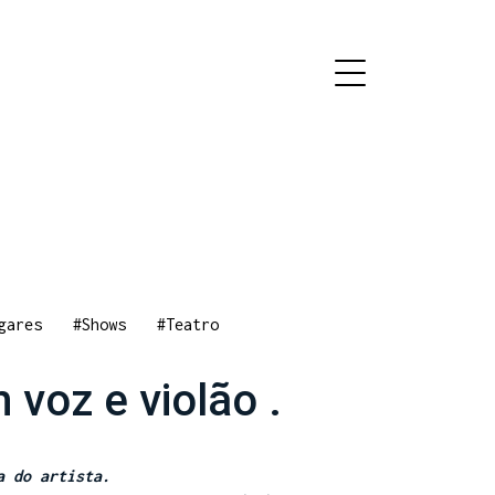
gares
#Shows
#Teatro
 voz e violão .
ca do artista.