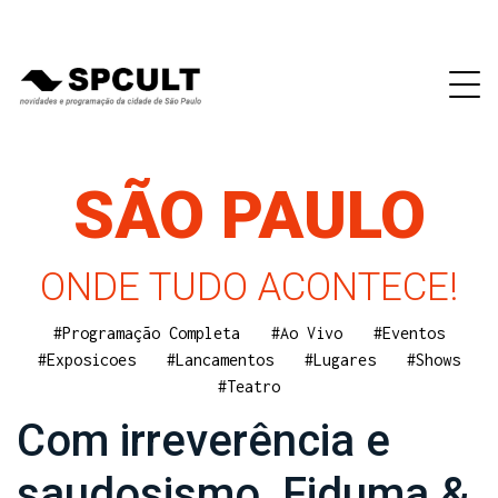
SÃO PAULO
ONDE TUDO ACONTECE!
#Programação Completa
#Ao Vivo
#Eventos
#Exposicoes
#Lancamentos
#Lugares
#Shows
#Teatro
Com irreverência e
saudosismo, Fiduma &