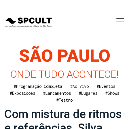
SÃO PAULO
ONDE TUDO ACONTECE!
#Programação Completa
#Ao Vivo
#Eventos
#Exposicoes
#Lancamentos
#Lugares
#Shows
#Teatro
Com mistura de ritmos
e referências, Silva