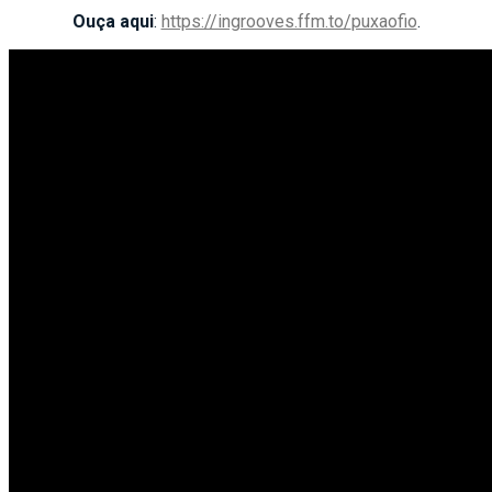
Ouça aqui
:
https://ingrooves.ffm.to/
puxaofio
.