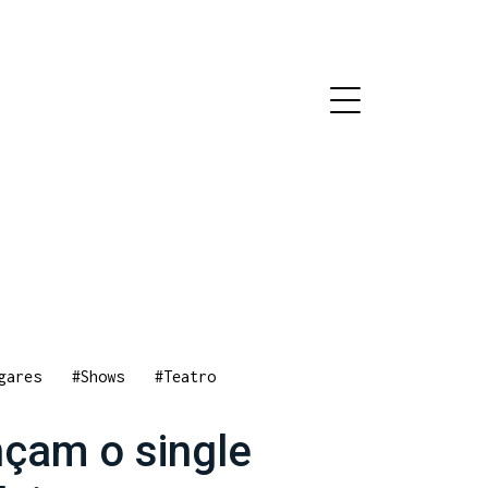
gares
#Shows
#Teatro
nçam o single