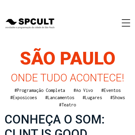
SÃO PAULO
ONDE TUDO ACONTECE!
#Programação Completa
#Ao Vivo
#Eventos
#Exposicoes
#Lancamentos
#Lugares
#Shows
#Teatro
CONHEÇA O SOM:
CLINT IS GOOD.