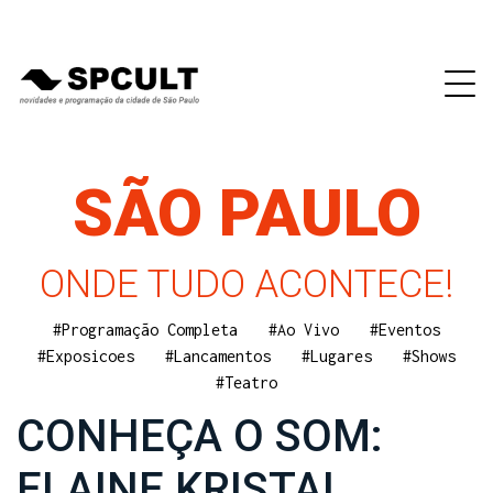
SÃO PAULO
ONDE TUDO ACONTECE!
#Programação Completa
#Ao Vivo
#Eventos
#Exposicoes
#Lancamentos
#Lugares
#Shows
#Teatro
CONHEÇA O SOM:
ELAINE KRISTAL.