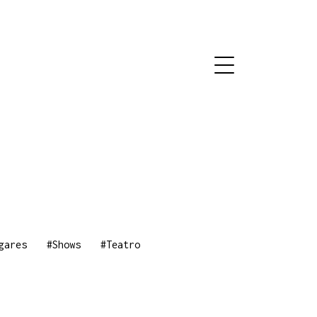
gares
#Shows
#Teatro