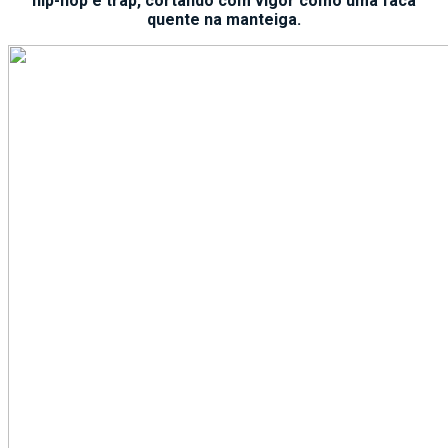
hip-hop e trap, cortando com vigor como uma faca
quente na manteiga.