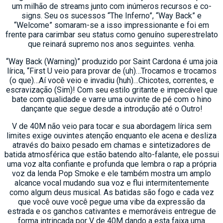
um milhão de streams junto com inúmeros recursos e co-
signs. Seu os sucessos “The Inferno”, “Way Back” e
“Welcome” somaram-se a isso impressionante e foi em
frente para carimbar seu status como genuíno superestrelato
que reinará supremo nos anos seguintes. venha.
“Way Back (Warning)” produzido por Saint Cardona é uma joia
lírica, “First U veio para provar de (uh)…Trocamos e trocamos
(o que)…Aí você veio e invadiu (huh)…Chicotes, correntes, e
escravização (Sim)! Com seu estilo gritante e impecável que
bate com qualidade e varre uma ouvinte de pé com o hino
dançante que segue desde a introdução até o Outro!
V de 40M não veio para tocar e sua abordagem lírica sem
limites exige ouvintes atenção enquanto ele acena e desliza
através do baixo pesado em chamas e sintetizadores de
batida atmosférica que estão batendo alto-falante, ele possui
uma voz alta confiante e profunda que lembra o rap a própria
voz da lenda Pop Smoke e ele também mostra um amplo
alcance vocal mudando sua voz e flui intermitentemente
como algum deus musical. As batidas são fogo e cada vez
que você ouve você pegue uma vibe da expressão da
estrada e os ganchos cativantes e memoráveis entregue de
forma intrincada por V de 40M dando a esta faixa uma