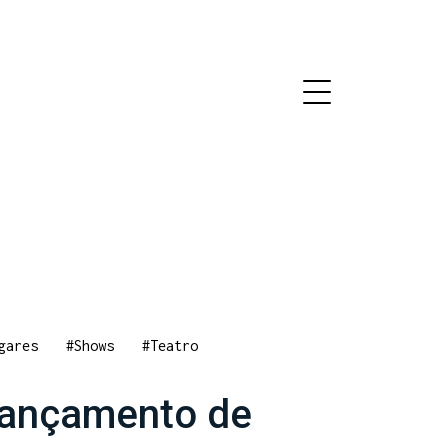
gares
#Shows
#Teatro
lançamento de