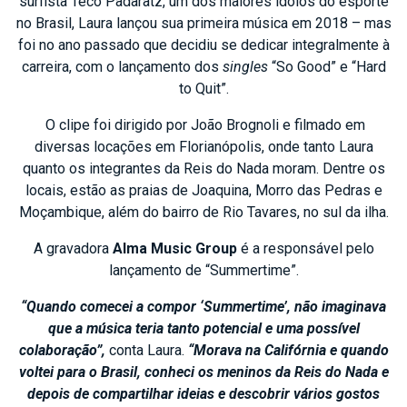
surfista Teco Padaratz, um dos maiores ídolos do esporte
no Brasil, Laura lançou sua primeira música em 2018 – mas
foi no ano passado que decidiu se dedicar integralmente à
carreira, com o lançamento dos
singles
“So Good” e “Hard
to Quit”.
O clipe foi dirigido por João Brognoli e filmado em
diversas locações em Florianópolis, onde tanto Laura
quanto os integrantes da Reis do Nada moram. Dentre os
locais, estão as praias de Joaquina, Morro das Pedras e
Moçambique, além do bairro de Rio Tavares, no sul da ilha.
A gravadora
Alma Music Group
é a responsável pelo
lançamento de “Summertime”.
“Quando comecei a compor ‘Summertime’, não imaginava
que a música teria tanto potencial e uma possível
colaboração”,
conta Laura.
“Morava na Califórnia e quando
voltei para o Brasil, conheci os meninos da Reis do Nada e
depois de compartilhar ideias e descobrir vários gostos