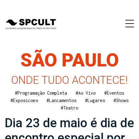
SÃO PAULO
ONDE TUDO ACONTECE!
#Programação Completa
#Ao Vivo
#Eventos
#Exposicoes
#Lancamentos
#Lugares
#Shows
#Teatro
Dia 23 de maio é dia de
encontro especial por