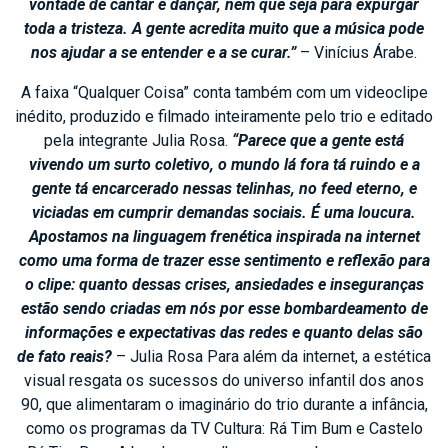
vontade de cantar e
dançar, nem que seja para expurgar
toda a tristeza. A gente acredita muito que a
música pode
nos ajudar a se entender e a se curar.”
– Vinícius Árabe.
A faixa “Qualquer Coisa” conta também com um videoclipe
inédito, produzido e filmado inteiramente pelo trio e editado
pela integrante Julia Rosa.
“Parece que a gente está
vivendo um surto coletivo, o mundo lá fora tá ruindo e a
gente tá encarcerado nessas telinhas, no feed eterno, e
viciadas em cumprir demandas sociais. É uma loucura.
Apostamos na linguagem frenética inspirada na internet
como uma forma de trazer esse sentimento e reflexão
para
o clipe: quanto dessas crises, ansiedades e inseguranças
estão sendo criadas em nós por esse bombardeamento de
informações e expectativas das redes e quanto delas são
de fato reais?
– Julia Rosa Para além da internet, a estética
visual resgata os sucessos do universo infantil dos anos
90, que alimentaram o imaginário do trio durante a infância,
como os programas da TV Cultura: Rá Tim Bum e Castelo