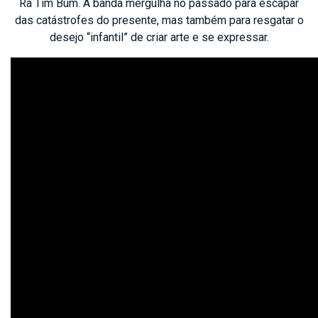
Rá Tim Bum. A banda mergulha no passado para escapar
das catástrofes do presente, mas também para resgatar o
desejo “infantil” de criar arte e se expressar.