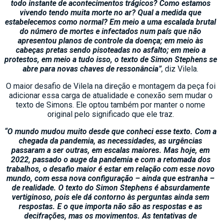
todo instante de acontecimentos trágicos? Como estamos
vivendo tendo muita morte no ar? Qual a medida que
estabelecemos como normal? Em meio a uma escalada brutal
do número de mortes e infectados num país que não
apresentou planos de controle da doença; em meio às
cabeças pretas sendo pisoteadas no asfalto; em meio a
protestos, em meio a tudo isso, o texto de Simon Stephens se
abre para novas chaves de ressonância”
, diz Vilela.
O maior desafio de Vilela na direção e montagem da peça foi
adicionar essa carga de atualidade e conexão sem mudar o
texto de Simons. Ele optou também por manter o nome
original pelo significado que ele traz.
“O mundo mudou muito desde que conheci esse texto. Com a
chegada da pandemia, as necessidades, as urgências
passaram a ser outras, em escalas maiores. Mas hoje, em
2022, passado o auge da pandemia e com a retomada dos
trabalhos, o desafio maior é estar em relação com esse novo
mundo, com essa nova configuração – ainda que estranha –
de realidade. O texto do Simon Stephens é absurdamente
vertiginoso, pois ele dá contorno às perguntas ainda sem
respostas. E o que importa não são as respostas e as
decifrações, mas os movimentos. As tentativas de