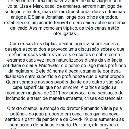
se encontram pela última vez antes de uma viagem sem
volta. Lisa e Mark, casal de amantes, entram num jogo de
sedução e limites, mas deixam transbordar dores e traumas
antigos. E Sian e Jonathan, longe dos olhos de todos,
estabelecem um acordo terrível e sem saída sobre um tema
delicado. Assim como um tríptico, as três cenas estão
interligadas.
Com essas três duplas, o autor joga luz sobre ações e
desejos escondidos e provoca uma discussão sobre o que
define nossos valores visíveis e ocultos e sobre como
estamos cada vez mais naturalizados diante da violência
cotidiana e diária.
Wastwater
é o nome do lago mais profundo
da Inglaterra. E ele dá nome à peça justamente por essa
dualidade entre superfície e profundeza que o autor propõe.
Quem somos e nossos papéis diante dos outros são só a
capa superficial que nos envolve. A crítica elogiou a
montagem inglesa de 2011 por provocar uma sensação de
incômodo e tratar, de maneira atraente, crises existenciais.
O texto chamou a atenção do diretor Fernando Vilela pela
potência do jogo proposto em cena, mas ganhou novo
sentido a partir da pandemia de Covid-19, que aumentou as
sensações de solidão e medo. Por isso, ele provoca o