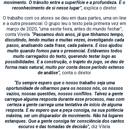
movimento. O trânsito entre a superfície e a profundeza. E o
reconhecimento de si nesse lugar”,
explica o diretor.
O trabalho com os atores se deu em duas partes, uma on-line
e a outra presencial. O grupo leu o texto pela primeira vez em
março de 2020, “uma sexta-feira, antes do mundo fechar”,
conta Vivela.
“Passamos dois anos, já que tínhamos tempo,
discutindo, lendo muitas e muitas vezes, investigando cada
passo, analisando cada frase, cada palavra. E isso ajudou
muito quando fomos para o presencial. Estávamos todos
muito carregados do texto, querendo testar logo as
possibilidades. E a construção, o trajeto do jogo, se deu de
forma mais natural, muito por conta desse período extenso
de análise”,
conta o diretor.
“Eu sempre espero que o nosso trabalho seja uma
oportunidade de olharmos para os nossos nós, os nossos
vazios, nossas questões, nossos conflitos. Talvez a gente
carregue alguma resposta durante esse processo, mas com
certeza a gente carrega uma tentativa de início de alguma
resposta. E eu espero que a peça consiga, na sua potência
máxima, ser um disparador de movimento. Não há lugares
estanques. Que a gente consiga ter consciência dos cantos
escuros e das tomadas de decisão”,
diz Vilela.