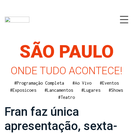
SÃO PAULO
ONDE TUDO ACONTECE!
#Programação Completa
#Ao Vivo
#Eventos
#Exposicoes
#Lancamentos
#Lugares
#Shows
#Teatro
Fran faz única
apresentação, sexta-