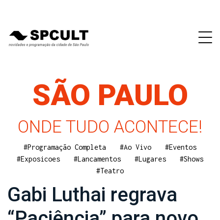
SÃO PAULO
ONDE TUDO ACONTECE!
#Programação Completa
#Ao Vivo
#Eventos
#Exposicoes
#Lancamentos
#Lugares
#Shows
#Teatro
Gabi Luthai regrava
“Paciência” para novo