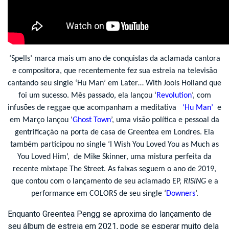
‘Spells’ marca mais um ano de conquistas da aclamada cantora
e compositora, que recentemente fez sua estreia na televisão
cantando seu single ‘Hu Man’ em Later… With Jools Holland que
foi um sucesso. Mês passado, ela lançou ‘
Revolution
’, com
infusões de reggae que acompanham a meditativa
‘Hu Man’
e
em Março lançou ‘
Ghost Town
’, uma visão política e pessoal da
gentrificação na porta de casa de Greentea em Londres. Ela
também participou no single ‘I Wish You Loved You as Much as
You Loved Him’, de Mike Skinner, uma mistura perfeita da
recente mixtape The Street. As faixas seguem o ano de 2019,
que contou com o lançamento de seu aclamado EP,
RISING
e a
performance em COLORS de seu single ‘
Downers
’.
Enquanto Greentea Pengg se aproxima do lançamento de
seu álbum de estreia em 2021, pode se esperar muito dela