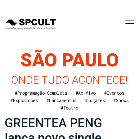
SÃO PAULO
ONDE TUDO ACONTECE!
#Programação Completa
#Ao Vivo
#Eventos
#Exposicoes
#Lancamentos
#Lugares
#Shows
#Teatro
GREENTEA PENG
lança novo single