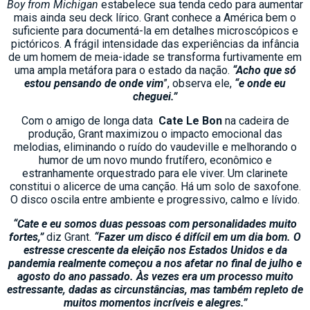
Boy from Michigan
estabelece sua tenda cedo para aumentar
mais ainda seu deck lírico. Grant conhece a América bem o
suficiente para documentá-la em detalhes microscópicos e
pictóricos. A frágil intensidade das experiências da infância
de um homem de meia-idade se transforma furtivamente em
uma ampla metáfora para o estado da nação.
“Acho que só
estou pensando de onde vim
”, observa ele,
“e onde eu
cheguei.”
Com o amigo de longa data
Cate Le Bon
na cadeira de
produção, Grant maximizou o impacto emocional das
melodias, eliminando o ruído do vaudeville e melhorando o
humor de um novo mundo frutífero, econômico e
estranhamente orquestrado para ele viver. Um clarinete
constitui o alicerce de uma canção. Há um solo de saxofone.
O disco oscila entre ambiente e progressivo, calmo e lívido.
“Cate e eu somos duas pessoas com personalidades muito
fortes,”
diz Grant.
“Fazer um disco é difícil em um dia bom. O
estresse crescente da eleição nos Estados Unidos e da
pandemia realmente começou a nos afetar no final de julho e
agosto do ano passado. Às vezes era um processo muito
estressante, dadas as circunstâncias, mas também repleto de
muitos momentos incríveis e alegres.”