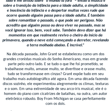
lado e me avisou sobre “o mundo lá fora” – então a música é
sobre a transição da infância para a idade adulta, a simplicidade
e inocência da infância e o despertar muitas vezes rude que
ocorre quando alguém passa para a idade adulta. É também
sobre romantizar o passado, o que pode ser perigoso. Não
acredito que alguém possa ou deva viver no passado, mas se
você ignorar isso, bem, você sabe. Também devo dizer que há
momentos em que realmente revivo o cheiro do início da
primavera, quando a neve está começando a derreter, revelando
a terra molhada abaixo. É incrível.”
Na década passada, John Grant se estabeleceu como um dos
grandes cronistas musicais do Sonho Americano, mas em grande
parte pelo outro lado. E se tudo o que lhe foi prometido, se
trabalhasse muito, amasse muito, se divertisse e orasse muito,
tudo se transformasse em cinzas? Grant expõe tudo em seu
trabalho mais autobiográfico até agora. Em uma década fazendo
discos sozinho, ele experimentou alegremente os climas, texturas
e o som. Em uma extremidade de seu arco-íris musical, ele é o
homem do piano com cicatrizes de batalhas, na outra, um autor
eletrônico robusto. Boy From Michigan se casa perfeitamente
com os dois.