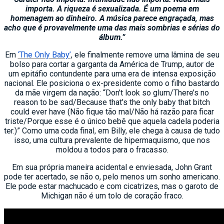
importa. A riqueza é sexualizada. É um poema em
homenagem ao dinheiro. A música parece engraçada, mas
acho que é provavelmente uma das mais sombrias e sérias do
álbum.”
Em
‘The Only Baby’
, ele finalmente remove uma lâmina de seu
bolso para cortar a garganta da América de Trump, autor de
um epitáfio contundente para uma era de intensa exposição
nacional. Ele posiciona o ex-presidente como o filho bastardo
da mãe virgem da nação: “Don’t look so glum/There’s no
reason to be sad/Because that’s the only baby that bitch
could ever have (Não fique tão mal/Não há razão para ficar
triste/Porque esse é o único bebê que aquela cadela poderia
ter.)” Como uma coda final, em Billy, ele chega à causa de tudo
isso, uma cultura prevalente de hipermaquismo, que nos
moldou a todos para o fracasso.
Em sua própria maneira acidental e enviesada, John Grant
pode ter acertado, se não o, pelo menos um sonho americano.
Ele pode estar machucado e com cicatrizes, mas o garoto de
Michigan não é um tolo de coração fraco.