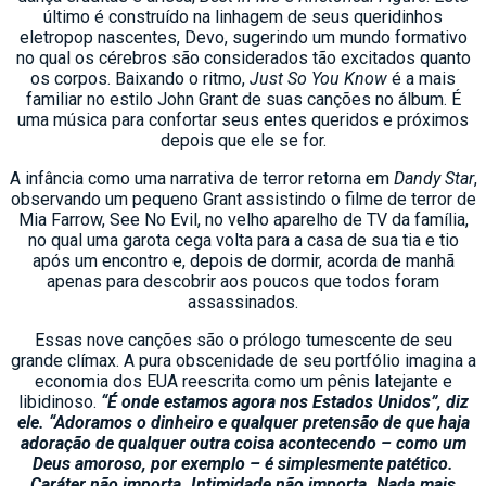
último é construído na linhagem de seus queridinhos
eletropop nascentes, Devo, sugerindo um mundo formativo
no qual os cérebros são considerados tão excitados quanto
os corpos. Baixando o ritmo,
Just So You Know
é a mais
familiar no estilo John Grant de suas canções no álbum. É
uma música para confortar seus entes queridos e próximos
depois que ele se for.
A infância como uma narrativa de terror retorna em
Dandy Star
,
observando um pequeno Grant assistindo o filme de terror de
Mia Farrow, See No Evil, no velho aparelho de TV da família,
no qual uma garota cega volta para a casa de sua tia e tio
após um encontro e, depois de dormir, acorda de manhã
apenas para descobrir aos poucos que todos foram
assassinados.
Essas nove canções são o prólogo tumescente de seu
grande clímax. A pura obscenidade de seu portfólio imagina a
economia dos EUA reescrita como um pênis latejante e
libidinoso.
“É onde estamos agora nos Estados Unidos”, diz
ele. “Adoramos o dinheiro e qualquer pretensão de que haja
adoração de qualquer outra coisa acontecendo – como um
Deus amoroso, por exemplo – é simplesmente patético.
Caráter não importa. Intimidade não importa. Nada mais