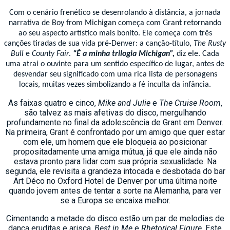
Com o cenário frenético se desenrolando à distância, a jornada
narrativa de Boy from Michigan começa com Grant retornando
ao seu aspecto artístico mais bonito. Ele começa com três
canções tiradas de sua vida pré-Denver: a canção-título,
The Rusty
Bull
e
County Fair
.
“É a minha trilogia Michigan”,
diz ele. Cada
uma atrai o ouvinte para um sentido específico de lugar, antes de
desvendar seu significado com uma rica lista de personagens
locais, muitas vezes simbolizando a fé inculta da infância.
As faixas quatro e cinco,
Mike and Julie
e
The Cruise Room
,
são talvez as mais afetivas do disco, mergulhando
profundamente no final da adolescência de Grant em Denver.
Na primeira, Grant é confrontado por um amigo que quer estar
com ele, um homem que ele bloqueia ao posicionar
propositadamente uma amiga mútua, já que ele ainda não
estava pronto para lidar com sua própria sexualidade. Na
segunda, ele revisita a grandeza intocada e desbotada do bar
Art Déco no Oxford Hotel de Denver por uma última noite
quando jovem antes de tentar a sorte na Alemanha, para ver
se a Europa se encaixa melhor.
Cimentando a metade do disco estão um par de melodias de
dança eruditas e arisca,
Best in Me
e
Rhetorical Figure
. Este