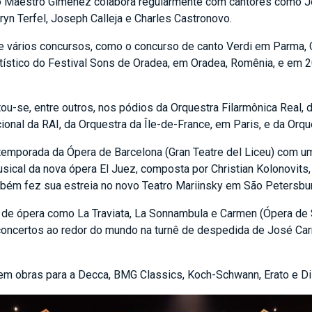
 Maestro Giménez colabora regularmente com cantores como Jo
ryn Terfel, Joseph Calleja e Charles Castronovo.
e vários concursos, como o concurso de canto Verdi em Parma, 
tístico do Festival Sons de Oradea, em Oradea, Romênia, e em 2
-se, entre outros, nos pódios da Orquestra Filarmônica Real, d
ional da RAI, da Orquestra da Île-de-France, em Paris, e da Orqu
temporada da Ópera de Barcelona (Gran Teatre del Liceu) com 
sical da nova ópera El Juez, composta por Christian Kolonovits,
ambém fez sua estreia no novo Teatro Mariinsky em São Petersbu
de ópera como La Traviata, La Sonnambula e Carmen (Ópera de 
certos ao redor do mundo na turnê de despedida de José Carre
m obras para a Decca, BMG Classics, Koch-Schwann, Erato e D