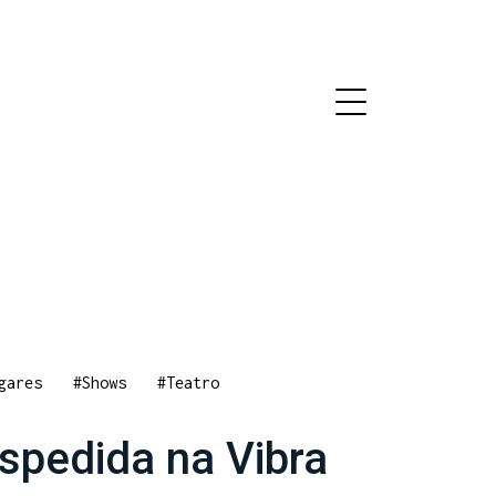
gares
#Shows
#Teatro
spedida na Vibra