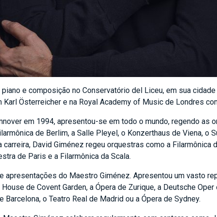
piano e composição no Conservatório del Liceu, em sua cidade 
 Karl Österreicher e na Royal Academy of Music de Londres com 
nnover em 1994, apresentou-se em todo o mundo, regendo as or
ilarmônica de Berlim, a Salle Pleyel, o Konzerthaus de Viena, o S
a carreira, David Giménez regeu orquestras como a Filarmônica d
stra de Paris e a Filarmônica da Scala.
de apresentações do Maestro Giménez. Apresentou um vasto repe
ra House de Covent Garden, a Ópera de Zurique, a Deutsche Oper
e Barcelona, o Teatro Real de Madrid ou a Ópera de Sydney.