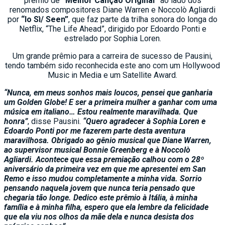
prêmio de
“Melhor Canção Original”
ao lado dos
renomados compositores Diane Warren e Noccolò Agliardi
por
“Io Sì/ Seen”
, que faz parte da trilha sonora do longa do
Netflix, “The Life Ahead”, dirigido por Edoardo Ponti e
estrelado por Sophia Loren.
Um grande prêmio para a carreira de sucesso de Pausini,
tendo também sido reconhecida este ano com um Hollywood
Music in Media e um Satellite Award.
“Nunca, em meus sonhos mais loucos, pensei que ganharia
um Golden Globe! E ser a primeira mulher a ganhar com uma
música em italiano… Estou realmente maravilhada. Que
honra”
, disse Pausini.
“Quero agradecer à Sophia Loren e
Edoardo Ponti por me fazerem parte desta aventura
maravilhosa. Obrigado ao gênio musical que Diane Warren,
ao supervisor musical Bonnie Greenberg e à Noccolò
Agliardi. Acontece que essa premiação calhou com o 28º
aniversário da primeira vez em que me apresentei em San
Remo e isso mudou completamente a minha vida. Sorrio
pensando naquela jovem que nunca teria pensado que
chegaria tão longe. Dedico este prêmio à Itália, à minha
família e à minha filha, espero que ela lembre da felicidade
que ela viu nos olhos da mãe dela e nunca desista dos