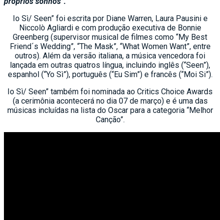
próprios sonhos”.
Io Sì/ Seen” foi escrita por Diane Warren, Laura Pausini e
Niccolò Agliardi e com produção executiva de Bonnie
Greenberg (supervisor musical de filmes como “My Best
Friend´s Wedding”, “The Mask”, “What Women Want”, entre
outros). Além da versão italiana, a música vencedora foi
lançada em outras quatros língua, incluindo inglês (“Seen”),
espanhol (“Yo Sì”), português (“Eu Sim”) e francês (“Moi Si”).
Io Sì/ Seen” também foi nominada ao Critics Choice Awards
(a cerimônia acontecerá no dia 07 de março) e é uma das
músicas incluídas na lista do Oscar para a categoria “Melhor
Canção”.