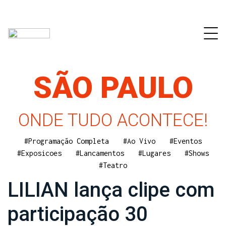
SÃO PAULO
ONDE TUDO ACONTECE!
#Programação Completa
#Ao Vivo
#Eventos
#Exposicoes
#Lancamentos
#Lugares
#Shows
#Teatro
LILIAN lança clipe com
participação 30