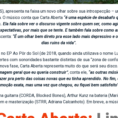
S), apresenta na faixa um novo olhar sobre sua introspecção –
. O músico conta que Carta Aberta
“é uma espécie de desabafo q
s. Ela fala sobre ver o discurso vigente sobre quem ser, como ag
expectativas, por mais que se tente. E também fala sobre como 
scenta:
“É um olhar bem direto pra esse lado mais depressivo e 
dias ruins da vida”.
 no EP Ao Pôr do Sol (de 2018, quando ainda utilizava o nome Luc
ertes com sonoridades bastante distintas de sua “zona de confort
nova fase, Carta Aberta representa muito do que será seu disco.
magem geral que eu queria construir”
, conta ele,
“as outras músi
zer pra perto das coisas novas que eu tinha aprendido. No fim,
emoção exata, mas uma vez que chegou, eu fiquei bem satisfeito”
 na guitarra (CORDA, Blocked Bones), Arthur Kunz na bateria (Mar
m e masterização (STRR, Adriana Calcanhoto). Em breve, a músi