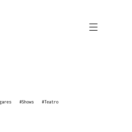
gares
#Shows
#Teatro