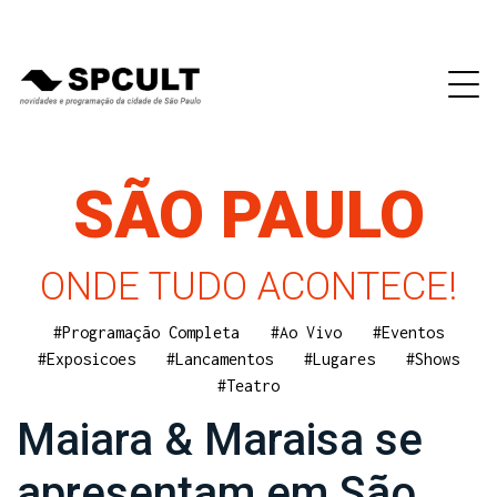
SÃO PAULO
ONDE TUDO ACONTECE!
#Programação Completa
#Ao Vivo
#Eventos
#Exposicoes
#Lancamentos
#Lugares
#Shows
#Teatro
Maiara & Maraisa se
apresentam em São