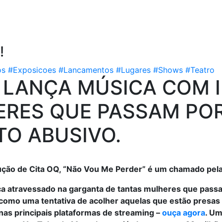
!
os
#Exposicoes
#Lancamentos
#Lugares
#Shows
#Teatro
 LANÇA MÚSICA COM I
RES QUE PASSAM PO
O ABUSIVO.
ão de Cita OQ, “Não Vou Me Perder” é um chamado pela
ica atravessado na garganta de tantas mulheres que passa
 como uma tentativa de acolher aquelas que estão presa
nas principais plataformas de streaming –
ouça agora
. Um