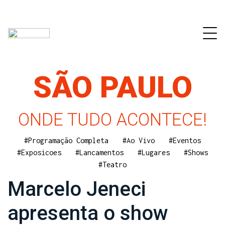
SÃO PAULO
ONDE TUDO ACONTECE!
#Programação Completa
#Ao Vivo
#Eventos
#Exposicoes
#Lancamentos
#Lugares
#Shows
#Teatro
Marcelo Jeneci
apresenta o show