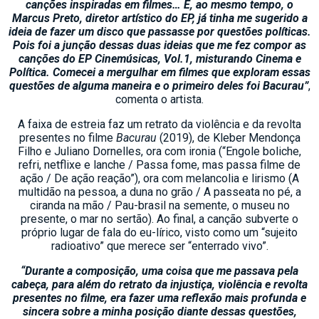
canções inspiradas em filmes… E, ao mesmo tempo, o
Marcus Preto, diretor artístico do EP, já tinha me sugerido a
ideia de fazer um disco que passasse por questões políticas.
Pois foi a junção dessas duas ideias que me fez compor as
canções do EP Cinemúsicas, Vol.1, misturando Cinema e
Política. Comecei a mergulhar em filmes que exploram essas
questões de alguma maneira e o primeiro deles foi Bacurau”
,
comenta o artista.
A faixa de estreia faz um retrato da violência e da revolta
presentes no filme
Bacurau
(2019), de Kleber Mendonça
Filho e Juliano Dornelles, ora com ironia (“Engole boliche,
refri, netflixe e lanche / Passa fome, mas passa filme de
ação / De ação reação”), ora com melancolia e lirismo (A
multidão na pessoa, a duna no grão / A passeata no pé, a
ciranda na mão / Pau-brasil na semente, o museu no
presente, o mar no sertão). Ao final, a canção subverte o
próprio lugar de fala do eu-lírico, visto como um “sujeito
radioativo” que merece ser “enterrado vivo”.
“Durante a composição, uma coisa que me passava pela
cabeça, para além do retrato da injustiça, violência e revolta
presentes no filme, era fazer uma reflexão mais profunda e
sincera sobre a minha posição diante dessas questões,