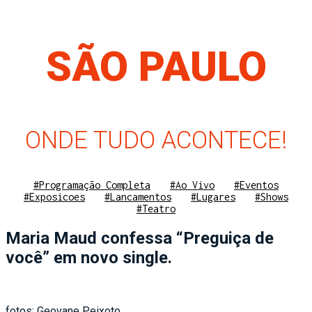
SÃO PAULO
ONDE TUDO ACONTECE!
#Programação Completa
#Ao Vivo
#Eventos
#Exposicoes
#Lancamentos
#Lugares
#Shows
#Teatro
Maria Maud confessa “Preguiça de
você” em novo single.
fotos: Geovane Peixoto.