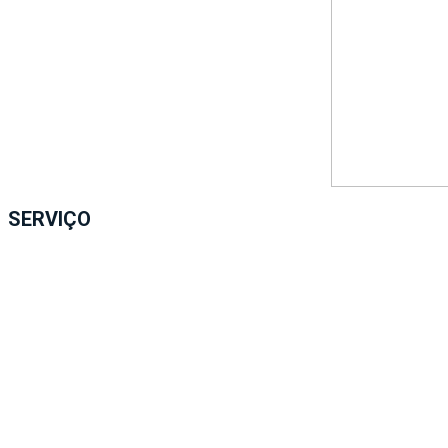
SERVIÇO
Mariana Nolasco – Turnê Quero Te Contar
Data:
19.09 (sexta-feira)
Horário:
Abertura da Casa:
19h30
Show:
21h