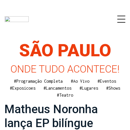
SÃO PAULO
ONDE TUDO ACONTECE!
#Programação Completa
#Ao Vivo
#Eventos
#Exposicoes
#Lancamentos
#Lugares
#Shows
#Teatro
Matheus Noronha
lança EP bilíngue