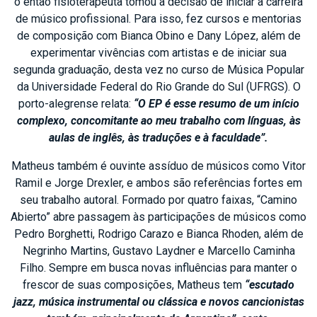
o então fisioterapeuta tomou a decisão de iniciar a carreira
de músico profissional. Para isso, fez cursos e mentorias
de composição com Bianca Obino e Dany López, além de
experimentar vivências com artistas e de iniciar sua
segunda graduação, desta vez no curso de Música Popular
da Universidade Federal do Rio Grande do Sul (UFRGS). O
porto-alegrense relata:
“O EP é esse resumo de um início
complexo, concomitante ao meu trabalho com línguas, às
aulas de inglês, às traduções e à faculdade”.
Matheus também é ouvinte assíduo de músicos como Vitor
Ramil e Jorge Drexler, e ambos são referências fortes em
seu trabalho autoral. Formado por quatro faixas, “Camino
Abierto” abre passagem às participações de músicos como
Pedro Borghetti, Rodrigo Carazo e Bianca Rhoden, além de
Negrinho Martins, Gustavo Laydner e Marcello Caminha
Filho. Sempre em busca novas influências para manter o
frescor de suas composições, Matheus tem
“escutado
jazz, música instrumental ou clássica e novos cancionistas