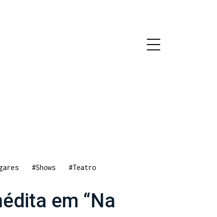
gares
#Shows
#Teatro
nédita em “Na