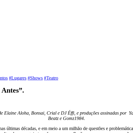
ntos
#Lugares
#Shows
#Teatro
Antes”.
 de
Elaine Aloha, Bonsai, Crial e DJ Éffi, e produções assinadas por Ya
Beatz e Gomz1984.
as últimas décadas, e em meio a um milhão de questões e problemática