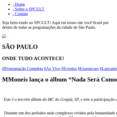
- Home
- Sobre o SPCULT
- Contato
Seja bem-vindo ao SPCULT!
Aqui em nosso site você ficará por
dentro de todas as programações da cidade de São Paulo.
SÃO PAULO
ONDE TUDO ACONTECE!
#Programação Completa
#Ao Vivo
#Eventos
#Exposicoes
#Lancame
MMoneis lança o álbum “Nada Será Como 
Este é o terceiro álbum do MC do Grajaú, SP, e tem a participação
Durante um dos períodos mais complexos vividos pela humanidade n