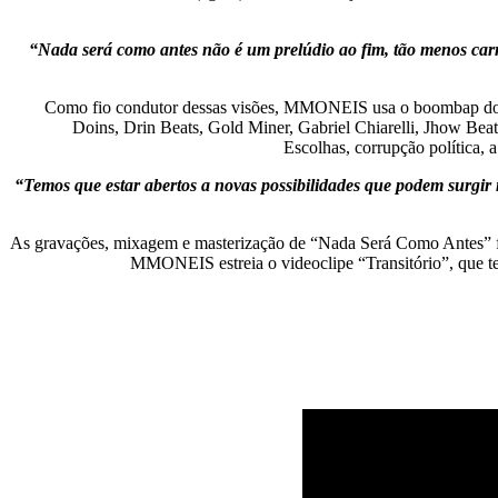
“Nada será como antes não é um prelúdio ao fim, tão menos carr
Como fio condutor dessas visões, MMONEIS usa o boombap dos a
Doins, Drin Beats, Gold Miner, Gabriel Chiarelli, Jhow Bea
Escolhas, corrupção política, a
“Temos que estar abertos a novas possibilidades que podem surgir n
As gravações, mixagem e masterização de “Nada Será Como Antes” for
MMONEIS estreia o videoclipe “Transitório”, que t