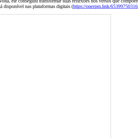
volta, ele conseguiu transformar suas reflexões nos versos que compõ
tá disponível nas plataformas digitais (
https://onerpm.link/
65399750316