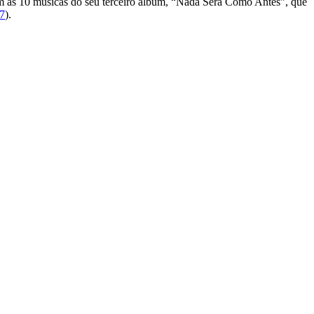
em as 10 músicas do seu terceiro álbum, “Nada Será Como Antes”, que
7
).