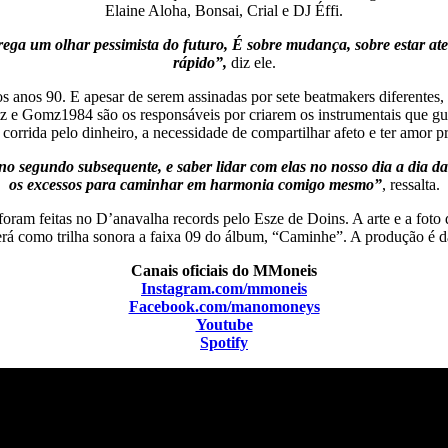
Elaine Aloha, Bonsai, Crial e DJ Éffi.
ega um olhar pessimista do futuro, É sobre mudança, sobre estar ate
rápido”,
diz ele.
nos 90. E apesar de serem assinadas por sete beatmakers diferentes
tz e Gomz1984 são os responsáveis por criarem os instrumentais que g
 corrida pelo dinheiro, a necessidade de compartilhar afeto e ter amor p
o segundo subsequente, e saber lidar com elas no nosso dia a dia da
os excessos para caminhar em harmonia comigo mesmo”
, ressalta.
am feitas no D’anavalha records pelo Esze de Doins. A arte e a foto
erá como trilha sonora a faixa 09 do álbum, “Caminhe”. A produção é 
Canais oficiais do MMoneis
Instagram.com/mmoneis
Facebook.com/manomoneys
Youtube
Spotify