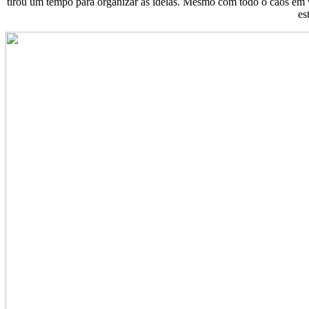
tirou um tempo para organizar as ideias. Mesmo com todo o caos em 
es