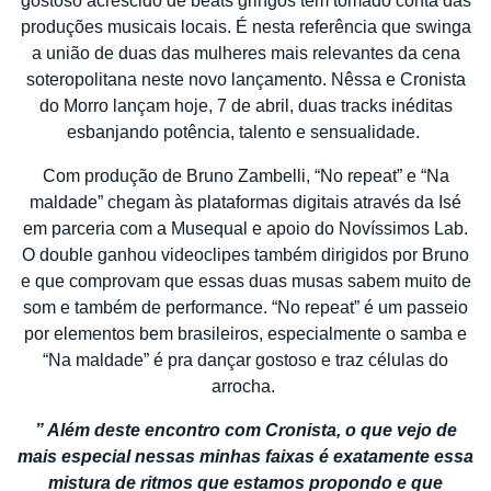
gostoso acrescido de beats gringos tem tomado conta das
produções musicais locais. É nesta referência que swinga
a união de duas das mulheres mais relevantes da cena
soteropolitana neste novo lançamento. Nêssa e Cronista
do Morro lançam
hoje,
7 de abril, duas tracks inéditas
esbanjando potência, talento e sensualidade.
Com produção de Bruno Zambelli, “No repeat” e “Na
maldade” chegam às plataformas digitais através da Isé
em parceria com a Musequal e apoio do Novíssimos Lab.
O double ganhou videoclipes também dirigidos por Bruno
e que comprovam que essas duas musas sabem muito de
som e também de performance. “No repeat” é um passeio
por elementos bem brasileiros, especialmente o samba e
“Na maldade” é pra dançar gostoso e traz células do
arrocha.
” Além deste encontro com Cronista, o que vejo de
mais especial nessas minhas faixas é exatamente essa
mistura de ritmos que estamos propondo e que