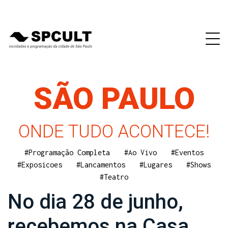
SÃO PAULO
ONDE TUDO ACONTECE!
#Programação Completa
#Ao Vivo
#Eventos
#Exposicoes
#Lancamentos
#Lugares
#Shows
#Teatro
No dia 28 de junho,
recebemos na Casa