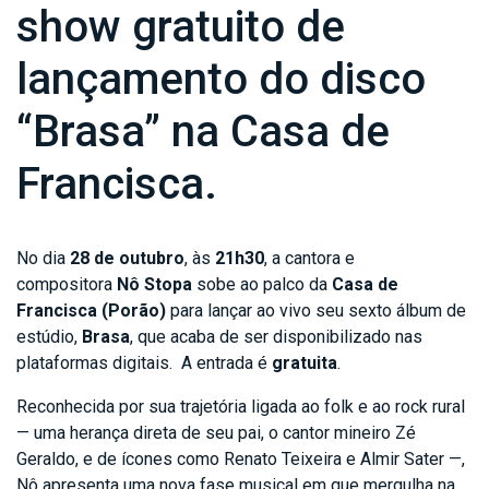
show gratuito de
lançamento do disco
“Brasa” na Casa de
Francisca.
No dia
28 de outubro
, às
21h30
, a cantora e
compositora
Nô Stopa
sobe ao palco da
Casa de
Francisca (Porão)
para lançar ao vivo seu sexto álbum de
estúdio,
Brasa
, que acaba de ser disponibilizado nas
plataformas digitais. A entrada é
gratuita
.
Reconhecida por sua trajetória ligada ao folk e ao rock rural
— uma herança direta de seu pai, o cantor mineiro Zé
Geraldo, e de ícones como Renato Teixeira e Almir Sater —,
Nô apresenta uma nova fase musical em que mergulha na